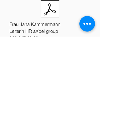
Frau Jana Kammermann
Leiterin HR aXpel group
062 917 20 20
axpel-injection.ch
Jetzt bewerben
Direkt über Job-Portal
bewerben:
https://www.jobs.ch/de/stellenangebot
e/?
company=102837&company=99922&
company=9e0ece0a-8f91-4a90-92f5-
08daf45ac4ed&company=48472&co