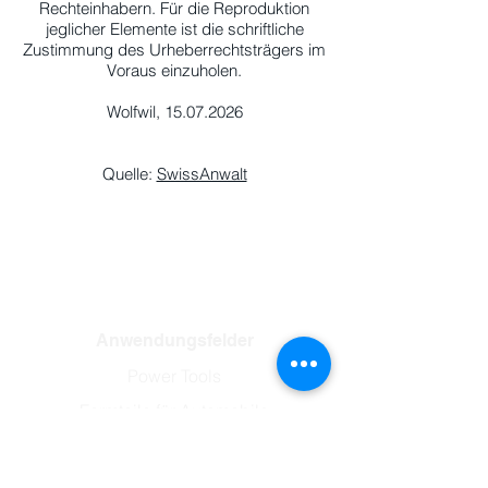
Rechteinhabern. Für die Reproduktion
jeglicher Elemente ist die schriftliche
Zustimmung des Urheberrechtsträgers im
Voraus einzuholen.
Wolfwil,
15.07.2026
Quelle:
SwissAnwalt
Wir sind Ihr Spezialist für Kunststoff-
Formteile für verschiedenste Branchen.
Anwendungsfelder
Power Tools
Formteile für Automobile
Formteile für Filter und Verfahrenstechnik
Formteile für die Medizintechnik